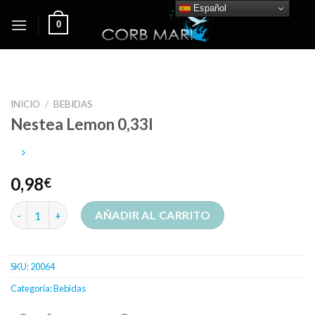
Skip
Español
0
to
content
INICIO
/
BEBIDAS
Nestea Lemon 0,33l
0,98
€
Nestea Lemon 0,33l cantidad
AÑADIR AL CARRITO
SKU:
20064
Categoría:
Bebidas