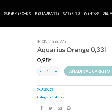
O
SUPERMERCADO
RESTAURANTE
CATERING
EVENTOS
DELI
INICIO
/
BEBIDAS
Aquarius Orange 0,33l
0,98
€
Aquarius Orange 0,33l cantidad
AÑADIR AL CARRITO
SKU:
20063
Categoría:
Bebidas