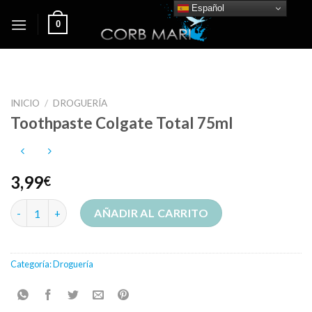
Skip
Español
0
to
content
INICIO
/
DROGUERÍA
Toothpaste Colgate Total 75ml
3,99
€
Toothpaste Colgate Total 75ml cantidad
AÑADIR AL CARRITO
Categoría:
Droguería