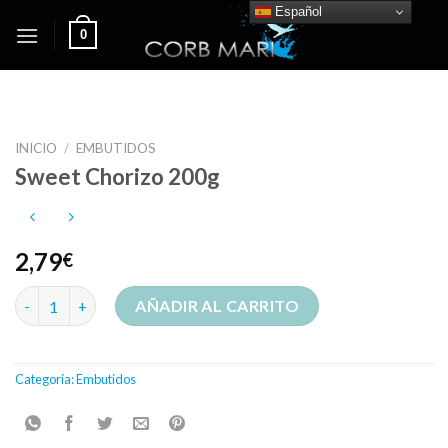
Skip
Español
0
to
content
INICIO
/
EMBUTIDOS
Sweet Chorizo 200g
2,79
€
Sweet Chorizo 200g cantidad
AÑADIR AL CARRITO
Categoría:
Embutidos