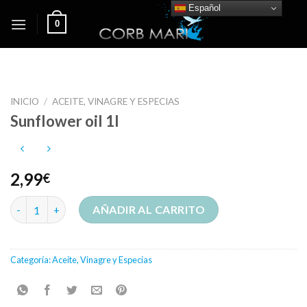
Skip
Español
0
to
content
INICIO
/
ACEITE, VINAGRE Y ESPECIAS
Sunflower oil 1l
2,99
€
Sunflower oil 1l cantidad
AÑADIR AL CARRITO
Categoría:
Aceite, Vinagre y Especias