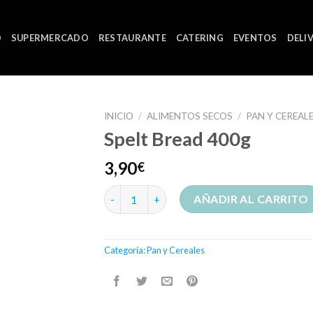
O
SUPERMERCADO
RESTAURANTE
CATERING
EVENTOS
DELI
INICIO
/
ALIMENTOS SECOS
/
PAN Y CEREAL
Spelt Bread 400g
3,90
€
Spelt Bread 400g cantidad
AÑADIR AL CARRITO
Categoría:
Pan y Cereales