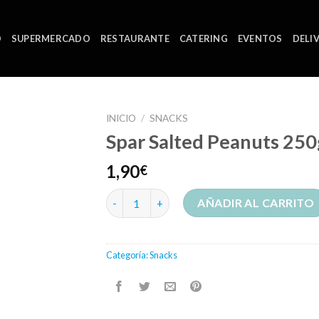
O
SUPERMERCADO
RESTAURANTE
CATERING
EVENTOS
DELI
INICIO
/
SNACKS
Spar Salted Peanuts 250
1,90
€
Spar Salted Peanuts 250g cantidad
AÑADIR AL CARRITO
Categoría:
Snacks