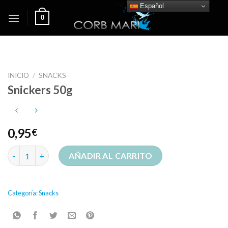
Skip
Español
0
to
content
INICIO
/
SNACKS
Snickers 50g
0,95
€
Snickers 50g cantidad
AÑADIR AL CARRITO
Categoría:
Snacks