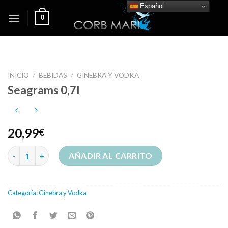
Skip
Español
0
to
content
INICIO
/
BEBIDAS
/
GINEBRA Y VODKA
Seagrams 0,7l
20,99
€
Seagrams 0,7l cantidad
AÑADIR AL CARRITO
Categoría:
Ginebra y Vodka