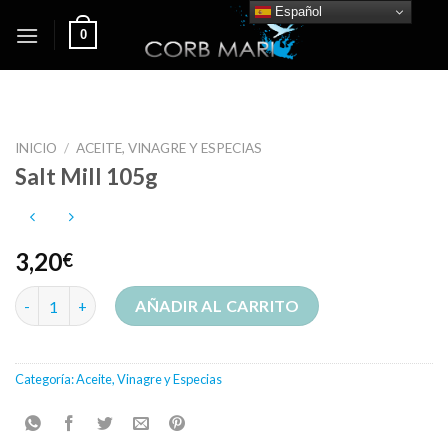
Skip
Español
0
to
content
INICIO
/
ACEITE, VINAGRE Y ESPECIAS
Salt Mill 105g
3,20
€
Salt Mill 105g cantidad
AÑADIR AL CARRITO
Categoría:
Aceite, Vinagre y Especias