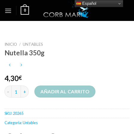
Skip
Español
0
to
content
INICIO
/
UNTABLES
Nutella 350g
4,30
€
Nutella 350g cantidad
AÑADIR AL CARRITO
SKU:
20265
Categoría:
Untables