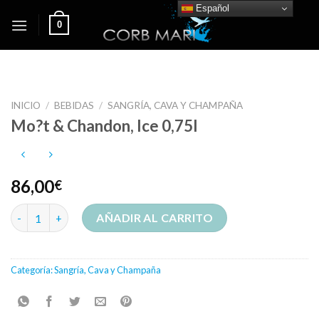
Skip
Español
0
to
content
INICIO
/
BEBIDAS
/
SANGRÍA, CAVA Y CHAMPAÑA
Mo?t & Chandon, Ice 0,75l
86,00
€
Mo?t & Chandon, Ice 0,75l cantidad
AÑADIR AL CARRITO
Categoría:
Sangría, Cava y Champaña