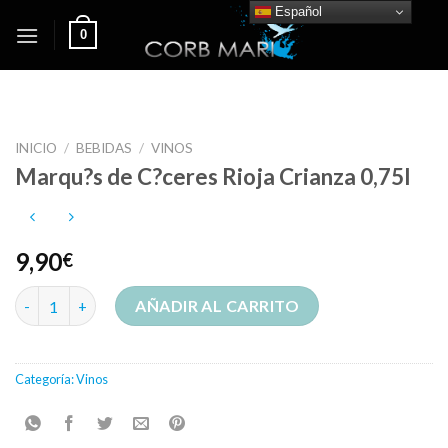
Skip
Español
0
to
content
INICIO
/
BEBIDAS
/
VINOS
Marqu?s de C?ceres Rioja Crianza 0,75l
9,90
€
Marqu?s de C?ceres Rioja Crianza 0,75l cantidad
AÑADIR AL CARRITO
Categoría:
Vinos