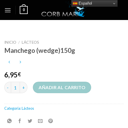
Skip
Español
0
to
content
INICIO
/
LÁCTEOS
Manchego (wedge)150g
6,95
€
Manchego (wedge)150g cantidad
AÑADIR AL CARRITO
Categoría:
Lácteos