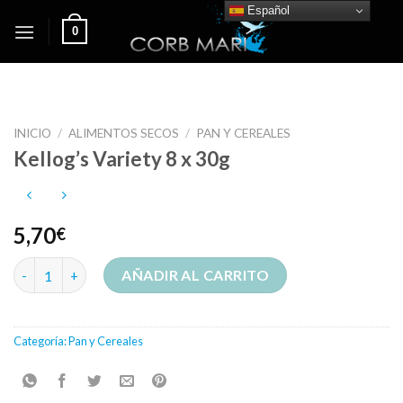
Skip
Español
0
to
content
INICIO
/
ALIMENTOS SECOS
/
PAN Y CEREALES
Kellog’s Variety 8 x 30g
5,70
€
Kellog's Variety 8 x 30g cantidad
AÑADIR AL CARRITO
Categoría:
Pan y Cereales