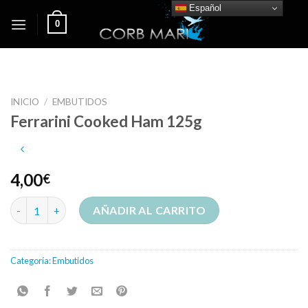
Skip
Español
0
to
content
INICIO
/
EMBUTIDOS
Ferrarini Cooked Ham 125g
4,00
€
Ferrarini Cooked Ham 125g cantidad
AÑADIR AL CARRITO
Categoría:
Embutidos