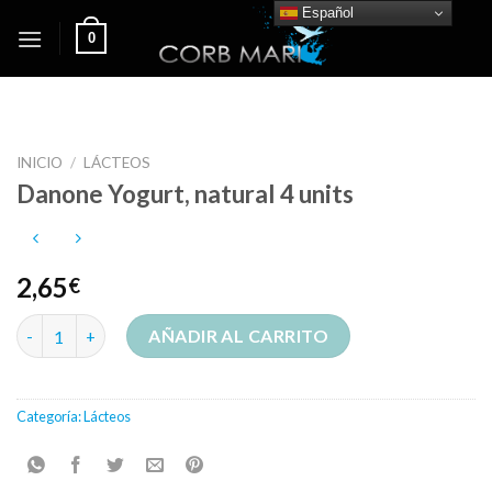
Skip
Español
0
to
content
INICIO
/
LÁCTEOS
Danone Yogurt, natural 4 units
2,65
€
Danone Yogurt, natural 4 units cantidad
AÑADIR AL CARRITO
Categoría:
Lácteos